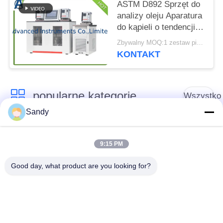
ASTM D892 Sprzęt do
analizy oleju Aparatura
do kąpieli o tendencji
spieniania z chłodnicą
Zbywalny MOQ:1 zestaw pieniącej się kąpieli z tendencją do pienienia
KONTAKT
popularne kategorie
Wszystko
Sandy
Sprzęt do badań
Sprzęt do testowania
laboratoryjnych
oleju
9:15 PM
Good day, what product are you looking for?
Sprzęt do testowania
Maszyna do
ognia
testowania kabli
Sprzęt do testowania
Elektryczny przyrząd