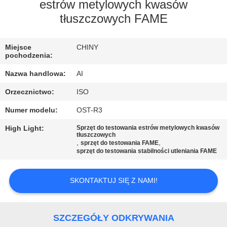
KONTROLA
estrów metylowych kwasów
tłuszczowych FAME
JAKOŚCI
Miejsce
CHINY
SKONTAKTUJ
pochodzenia:
SIĘ
Nazwa handlowa:
AI
Z
Orzecznictwo:
ISO
NAMI
Numer modelu:
OST-R3
High Light:
Sprzęt do testowania estrów metylowych kwasów
AKTUALNOŚCI
tłuszczowych
,
,
sprzęt do testowania FAME
sprzęt do testowania stabilności utleniania FAME
SPRAWY
SKONTAKTUJ SIĘ Z NAMI!
POPROSIĆ
O
SZCZEGÓŁY ODKRYWANIA