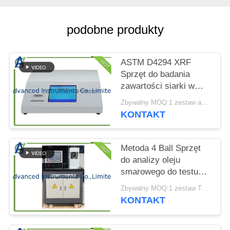
WYCENĘ
podobne produkty
SITEMAP
ASTM D4294 XRF
PRIVACY
Sprzęt do badania
POLICY
zawartości siarki w
oleju napędowym
Zbywalny MOQ:1 zestaw analizatora treści XRF Surfur
KONTAKT
Metoda 4 Ball Sprzęt
do analizy oleju
smarowego do testu
właściwości
Zbywalny MOQ:1 zestaw Tester właściwości ekstremalnego ciśnienia
ekstremalnego
KONTAKT
ciśnienia