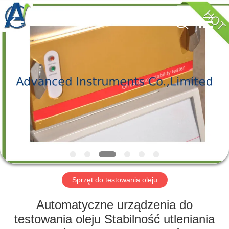
2026
Advanced
Instruments
Co.,Limited.
All
Rights
Reserved.
DOM
PRODUKTY
O
NAS
WYCIECZKA
PO
Sprzęt do testowania oleju
FABRYCE
Automatyczne urządzenia do
testowania oleju Stabilność utleniania