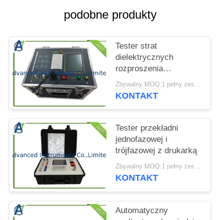
WYCENĘ
podobne produkty
SITEMAP
Tester strat
dielektrycznych
PRIVACY
rozproszenia
POLICY
transformatora 10KV
Zbywalny MOQ:1 pełny zestaw tester rozpraszania pojemności transformatora;
lub 12KV
KONTAKT
Tester przekładni
jednofazowej i
trójfazowej z drukarką
Zbywalny MOQ:1 pełny zestaw Tester współczynnika obrotów transformatora
KONTAKT
Automatyczny