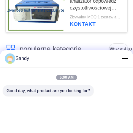
analizator odpowiedzi
częstotliwościowej
transformatora SFRA z
Zbywalny MOQ:1 zestaw analizatora odpowiedzi częstotliwościowej przemiatania transformatora
ekranem dotykowym
KONTAKT
popularne kategorie
Wszystko
Sandy
Sprzęt do badań
Sprzęt do testowania
laboratoryjnych
oleju
5:00 AM
Good day, what product are you looking for?
Sprzęt do testowania
Maszyna do
ognia
testowania kabli
Sprzęt do testowania
Elektryczny przyrząd
ropy naftowej
kontrolny