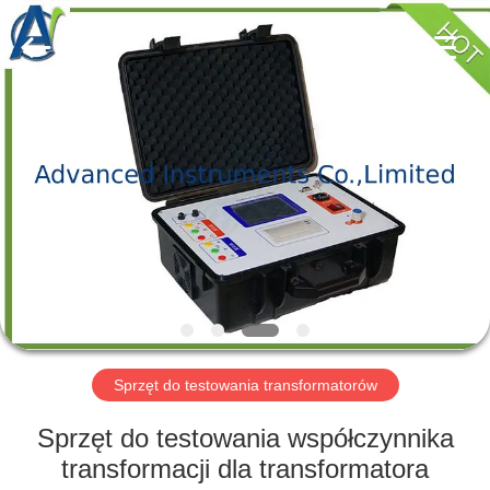
2026
Advanced
Instruments
Co.,Limited.
All
Rights
Reserved.
DOM
PRODUKTY
O
NAS
WYCIECZKA
PO
Sprzęt do testowania transformatorów
FABRYCE
Sprzęt do testowania współczynnika
transformacji dla transformatora