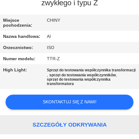
KONTROLA
zwykłego i typu Z
JAKOŚCI
Miejsce
CHINY
pochodzenia:
SKONTAKTUJ
Nazwa handlowa:
AI
SIĘ
Orzecznictwo:
ISO
Z
Numer modelu:
TTR-Z
NAMI
High Light:
Sprzęt do testowania współczynnika transformacji
,
,
sprzęt do testowania współczynników
sprzęt do testowania współczynnika
AKTUALNOŚCI
transformatora
SPRAWY
SKONTAKTUJ SIĘ Z NAMI!
POPROSIĆ
SZCZEGÓŁY ODKRYWANIA
O