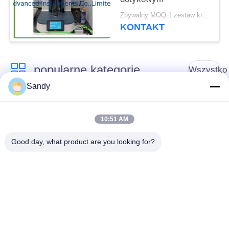
Zbywalny MOQ:1 zestaw krytyczny limitujący wskaźnik tlenowy
KONTAKT
popularne kategorie
Wszystko
Sandy
Sprzęt do badań
Sprzęt do testowania
laboratoryjnych
oleju
10:51 AM
Good day, what product are you looking for?
Sprzęt do testowania
Maszyna do
ognia
testowania kabli
Sprzęt do testowania
Elektryczny przyrząd
ropy naftowej
kontrolny