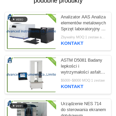
podobne produkty
WYCENĘ
Analizator AAS Analiza
SITEMAP
elementów metalowych
Sprzęt laboratoryjny do
PRIVACY
badań
Zbywalny MOQ:1 zestaw analizatora AAS w jednym zamówieniu
POLICY
KONTAKT
ASTM D5081 Badany
lepkości i
wytrzymałości asfaltu
dla bitumenu i
$5000~$8000 MOQ:1 zestaw
mieszanin
KONTAKT
bituminowych
Urządzenie NES 714
do sterowania ekranem
dotykowym