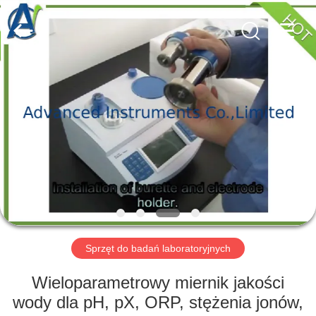
2026
Advanced
Instruments
Co.,Limited.
All
Rights
Reserved.
DOM
PRODUKTY
O
NAS
WYCIECZKA
PO
Sprzęt do badań laboratoryjnych
FABRYCE
Wieloparametrowy miernik jakości
wody dla pH, pX, ORP, stężenia jonów,