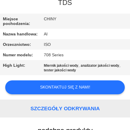
KONTROLA
TDS
JAKOŚCI
Miejsce
CHINY
pochodzenia:
SKONTAKTUJ
Nazwa handlowa:
AI
SIĘ
Orzecznictwo:
ISO
Z
Numer modelu:
708 Series
NAMI
High Light:
,
,
Miernik jakości wody
analizator jakości wody
tester jakości wody
AKTUALNOŚCI
SKONTAKTUJ SIĘ Z NAMI!
SPRAWY
SZCZEGÓŁY ODKRYWANIA
POPROSIĆ
O