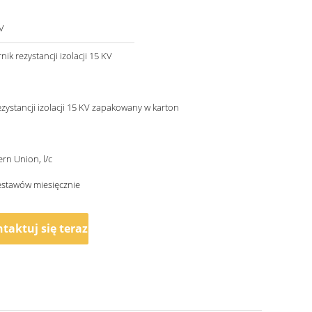
V
rnik rezystancji izolacji 15 KV
ezystancji izolacji 15 KV zapakowany w karton
ern Union, l/c
estawów miesięcznie
taktuj się teraz