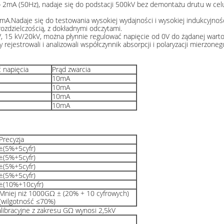
do 2mA (50Hz), nadaje się do podstacji 500kV bez demontażu drutu w celu
.Nadaje się do testowania wysokiej wydajności i wysokiej indukcyjnośc
ozdzielczością, z dokładnymi odczytami.
kV, 15 kV/20kV, można płynnie regulować napięcie od 0V do żądanej warto
rejestrowali i analizowali współczynnik absorpcji i polaryzacji mierzoneg
 napięcia
Prąd zwarcia
10mA
10mA
10mA
10mA
Precyzja
±(5%+5cyfr)
±(5%+5cyfr)
±(5%+5cyfr)
±(5%+5cyfr)
±(10%+10cyfr)
Mniej niż 1000GΩ ± (20% + 10 cyfrowych)
(wilgotność ≤70%)
alibracyjne z zakresu GΩ wynosi 2,5kV