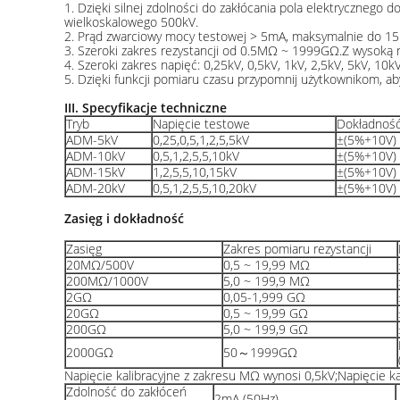
1. Dzięki silnej zdolności do zakłócania pola elektrycznego 
wielkoskalowego 500kV.
2. Prąd zwarciowy mocy testowej > 5mA, maksymalnie do 15mA
3. Szeroki zakres rezystancji od 0.5MΩ ~ 1999GΩ.Z wysoką r
4. Szeroki zakres napięć: 0,25kV, 0,5kV, 1kV, 2,5kV, 5kV, 10
5. Dzięki funkcji pomiaru czasu przypomnij użytkownikom, aby 
III. Specyfikacje techniczne
Tryb
Napięcie testowe
Dokładność
ADM-5kV
0,25,0,5,1,2,5,5kV
±(5%+10V)
ADM-10kV
0,5,1,2,5,5,10kV
±(5%+10V)
ADM-15kV
1,2,5,5,10,15kV
±(5%+10V)
ADM-20kV
0,5,1,2,5,5,10,20kV
±(5%+10V)
Zasięg i dokładność
Zasięg
Zakres pomiaru rezystancji
20MΩ/500V
0,5 ~ 19,99 MΩ
200MΩ/1000V
5,0 ~ 199,9 MΩ
2GΩ
0,05-1,999 GΩ
20GΩ
0,5 ~ 19,99 GΩ
200GΩ
5,0 ~ 199,9 GΩ
2000GΩ
50～1999GΩ
Napięcie kalibracyjne z zakresu MΩ wynosi 0,5kV;Napięcie k
Zdolność do zakłóceń
2mA (50Hz)