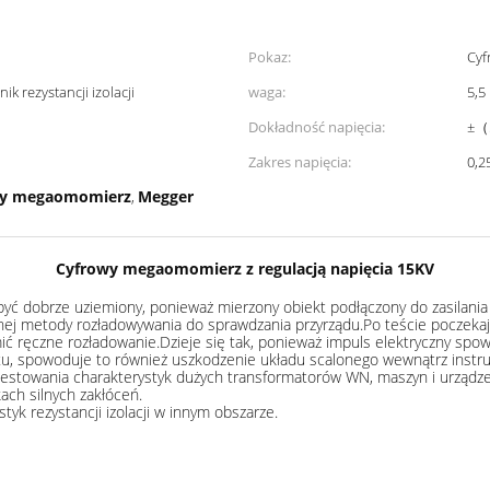
Pokaz:
Cyf
 rezystancji izolacji
waga:
5,5
Dokładność napięcia:
±（
Zakres napięcia:
0,2
ny megaomomierz
Megger
,
Cyfrowy megaomomierz z regulacją napięcia 15KV
 dobrze uziemiony, ponieważ mierzony obiekt podłączony do zasilania o 
nej metody rozładowywania do sprawdzania przyrządu.Po teście poczekaj,
ić ręczne rozładowanie.Dzieje się tak, ponieważ impuls elektryczny 
entu, spowoduje to również uszkodzenie układu scalonego wewnątrz instr
testowania charakterystyk dużych transformatorów WN, maszyn i urządzeń e
kach silnych zakłóceń.
k rezystancji izolacji w innym obszarze.