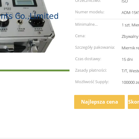
Orzecznictwo:
ISO
Numer modelu:
ADM-15K
Minimalne
1 szt. Mie
zamówienie:
Cena:
Zbywalny
Szczegóły pakowania:
Miernik r
Czas dostawy:
15 dni
Zasady płatności:
T/T, West
Możliwość Supply:
100000 z
Najlepsza cena
Skon