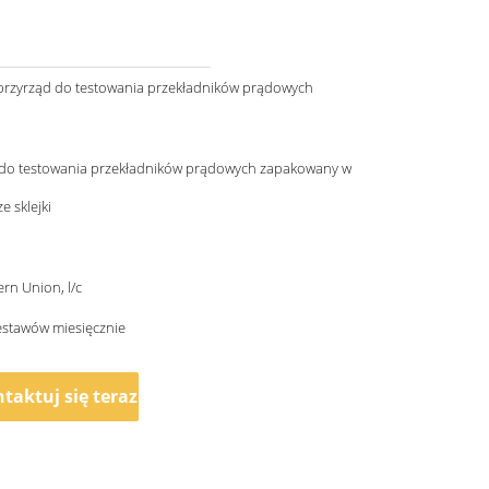
 przyrząd do testowania przekładników prądowych
 do testowania przekładników prądowych zapakowany w
e sklejki
ern Union, l/c
estawów miesięcznie
taktuj się teraz