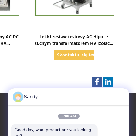
Pokaż szczegóły
zny AC DC
Lekki zestaw testowy AC Hipot z
 HV
suchym transformatorem HV Izolacja
acyjnym
żywicą epoksydową
raz
Skontaktuj się teraz
Sandy
3:08 AM
Skontaktuj się z nami
Good day, what product are you looking 
Advanced Instruments
for?