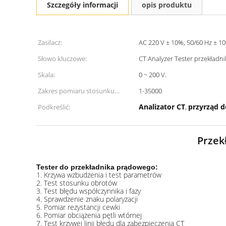
Szczegóły informacji
opis produktu
Zasilacz:
AC 220 V ± 10%, 50/60 Hz ± 1
Słowo kluczowe:
CT Analyzer Tester przekład
Skala:
0 ~ 200 V.
Zakres pomiaru stosunku
1-35000
obrotów:
Analizator CT
przyrząd 
Podkreślić:
,
Przek
Tester do przekładnika prądowego:
1. Krzywa wzbudzenia i test parametrów
2. Test stosunku obrotów
3. Test błędu współczynnika i fazy
4. Sprawdzenie znaku polaryzacji
5. Pomiar rezystancji cewki
6. Pomiar obciążenia pętli wtórnej
7. Test krzywej linii błędu dla zabezpieczenia CT