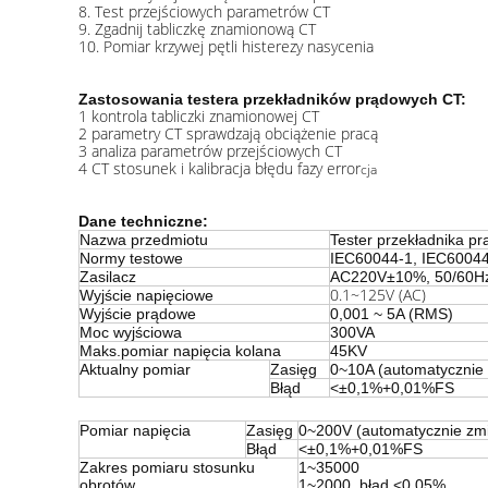
8. Test przejściowych parametrów CT
9. Zgadnij tabliczkę znamionową CT
10. Pomiar krzywej pętli histerezy nasycenia
Zastosowania testera przekładników prądowych CT:
1 kontrola tabliczki znamionowej CT
2 parametry CT sprawdzają obciążenie pracą
3 analiza parametrów przejściowych CT
4 CT stosunek i kalibracja błędu fazy error
cja
Dane techniczne:
Nazwa przedmiotu
Tester przekładnika 
Normy testowe
IEC60044-1, IEC60044
Zasilacz
AC220V±10%, 50/60H
0.1~125V (AC)
Wyjście napięciowe
Wyjście prądowe
0,001 ~ 5A (RMS)
Moc wyjściowa
300VA
Maks.pomiar napięcia kolana
45KV
Aktualny pomiar
Zasięg
0~10A (automatycznie 
Błąd
<±0,1%+0,01%FS
Pomiar napięcia
Zasięg
0~200V (automatycznie zm
Błąd
<±0,1%+0,01%FS
Zakres pomiaru stosunku
1~35000
obrotów
1~2000, błąd <0,05%