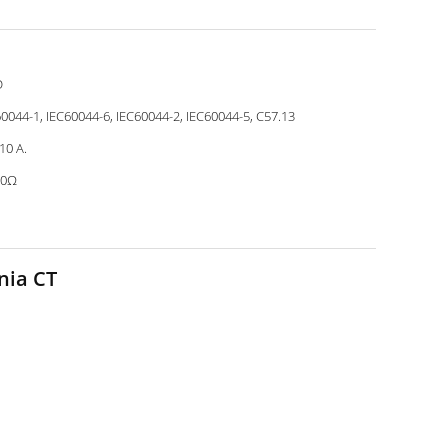
D
0044-1, IEC60044-6, IEC60044-2, IEC60044-5, C57.13
 10 A.
80Ω
nia CT