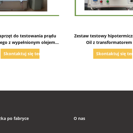
Pokaż szczegóły
Pokaż szczegóły
sprzęt do testowania prądu
Zestaw testowy hipotermic
ego z wypełnionym olejem
Oil z transformatorem
transformatorem WN
wypełnionym olejem izol
Skontaktuj się teraz
Skontaktuj się te
zka po fabryce
O nas