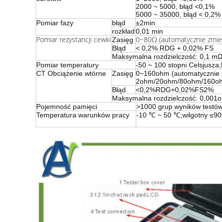
2000 ~ 5000, błąd <0,1%
5000 ~ 35000, błąd < 0,2%
Pomiar fazy
błąd
±2min
rozkład
0,01 min
Pomiar rezystancji cewki
0~80Ω (automatycznie zmi
Zasięg
Błąd
< 0,2% RDG + 0,02% FS
Maksymalna rozdzielczość: 0,1 m
Pomiar temperatury
-50 ~ 100 stopni Celsjusza;
CT Obciążenie wtórne
Zasięg
0~160ohm (automatycznie 
2ohm/20ohm/80ohm/160o
Błąd
<0,2%RDG+0,02%FS2%
Maksymalna rozdzielczość: 0,001
Pojemność pamięci
>1000 grup wyników testó
Temperatura warunków pracy
-10 ℃ ~ 50 ℃;wilgotny ≤9