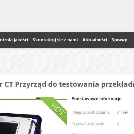
ntrola jakości
Skontaktuj się z nami
Aktualności
Sprawy
tor CT Przyrząd do testowania przekł
Podstawowe informacje
Miejsce pochodzenia:
CHINY
Nazwa handlowa:
AI