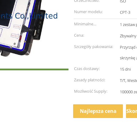
Orzecznictwo:
ISO
Numer modelu:
CPT-3
Minimalne
1 zestaw
zamówienie:
Cena:
Zbywalny
Szczegóły pakowania:
Przyrząd
skrzynkę z
Czas dostawy:
15 dni
Zasady płatności:
T/T, West
Możliwość Supply:
100000 z
Najlepsza cena
Skon