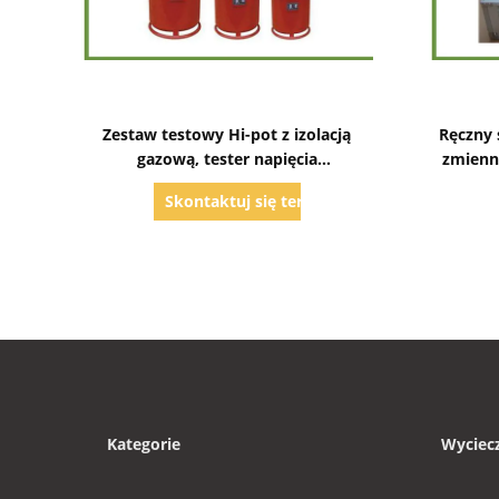
Pokaż szczegóły
Zestaw testowy Hi-pot z izolacją
Ręczny 
gazową, tester napięcia
zmienn
wytrzymywanej częstotliwości
Skontaktuj się teraz
zasilania
Kategorie
Wyciec