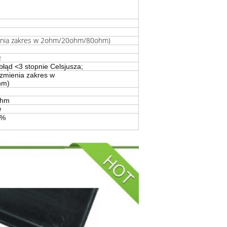
enia zakres w 2ohm/20ohm/80ohm)
Ω
błąd <3 stopnie Celsjusza;
zmienia zakres w
hm)
ohm
w
0%