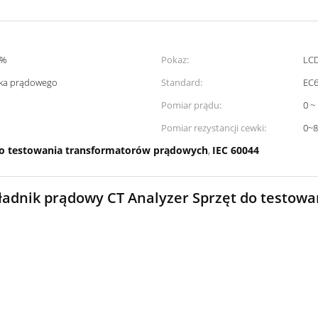
0%
Pokaz:
LC
nika prądowego
Standard:
EC6
Pomiar prądu:
0 ~
Pomiar rezystancji cewki:
0~
do testowania transformatorów prądowych
IEC 60044
,
ładnik prądowy CT Analyzer Sprzęt do testowa